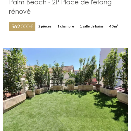
Palm Beach - 2P Place de l'étang
rénové
562 000 €
2 pièces
1 chambre
1 salle de bains
40 m²