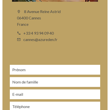
8 Avenue Reine Astrid
06400 Cannes
France
+33 4 93 94 09 40
cannes@azureden.fr