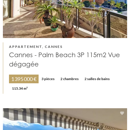
APPARTEMENT, CANNES
Cannes - Palm Beach 3P 115m2 Vue
dégagée
1 395 000 €
3 pièces
2 chambres
2 salles de bains
115.34 m²