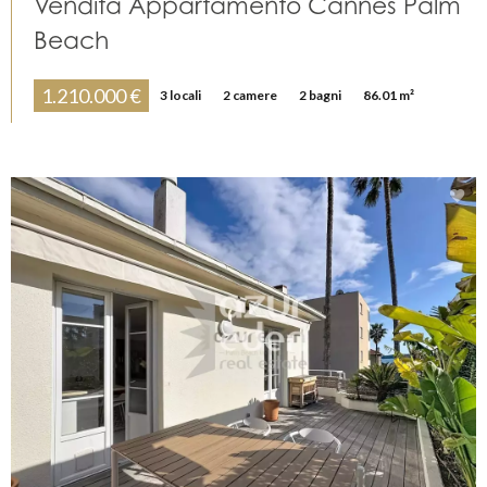
Vendita Appartamento Cannes Palm
Beach
1.210.000 €
3 locali
2 camere
2 bagni
86.01 m²