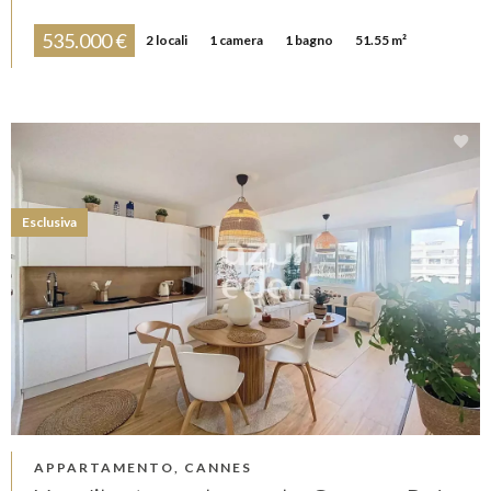
535.000 €
2 locali
1 camera
1 bagno
51.55 m²
Esclusiva
APPARTAMENTO, CANNES