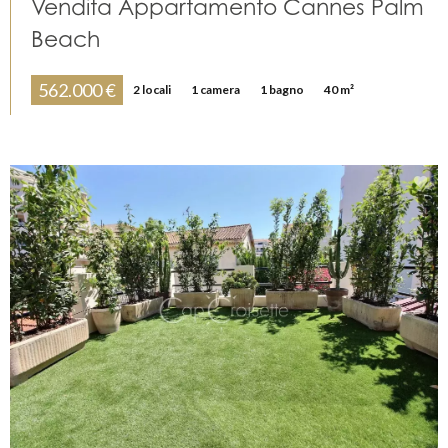
Vendita Appartamento Cannes Palm
Beach
562.000 €
2 locali
1 camera
1 bagno
40 m²