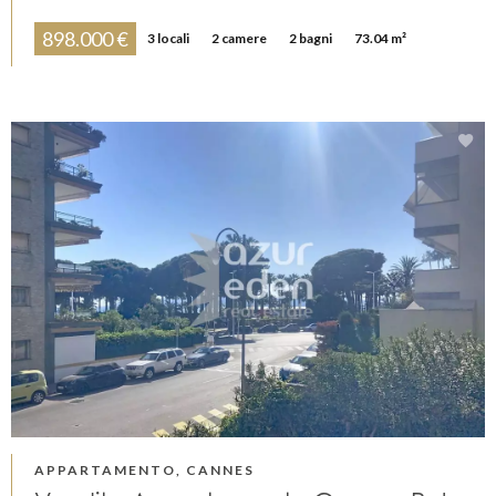
898.000 €
3 locali
2 camere
2 bagni
73.04 m²
APPARTAMENTO, CANNES