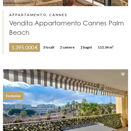
APPARTAMENTO, CANNES
Vendita Appartamento Cannes Palm
Beach
1.395.000 €
3 locali
2 camere
2 bagni
115.34 m²
Esclusiva