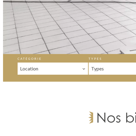
CATÉGORIE
TYPES
Location
Types
Nos b