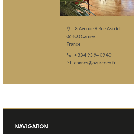
8 Avenue Reine Astrid
06400 Cannes
France
+33 4 93 94 09 40
cannes@azureden.fr
NAVIGATION