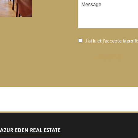
J’ai lu et j'accepte la
poli
ENVOYER
AZUR EDEN REAL ESTATE