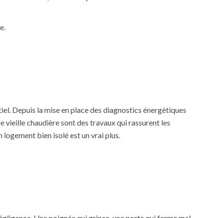
e.
iel. Depuis la mise en place des diagnostics énergétiques
 vieille chaudière sont des travaux qui rassurent les
n logement bien isolé est un vrai plus.
négligence. Une poignée qui grince, une porte qui ferme mal,