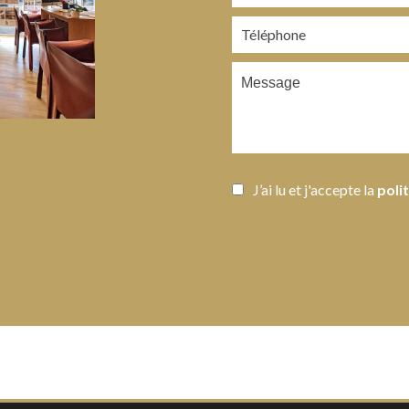
J’ai lu et j'accepte la
poli
ENVOYER