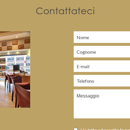
Contattateci
Ho letto ed accetto
la p