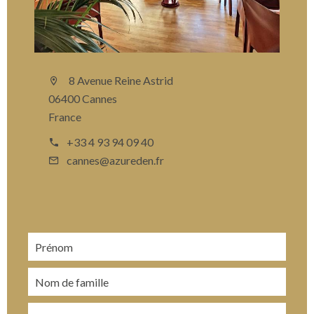
8 Avenue Reine Astrid
06400 Cannes
France
+33 4 93 94 09 40
cannes@azureden.fr