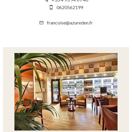
0620562199
francoise@azureden.fr