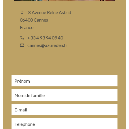
8 Avenue Reine Astrid
06400 Cannes
France
+33 4 93 94 09 40
cannes@azureden.fr