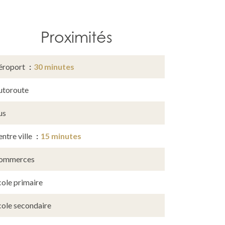
Proximités
éroport
30 minutes
utoroute
us
ntre ville
15 minutes
ommerces
cole primaire
cole secondaire