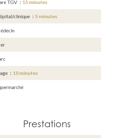
are TGV
15 minutes
ôpital/clinique
5 minutes
édecin
er
arc
lage
10 minutes
upermarché
Prestations