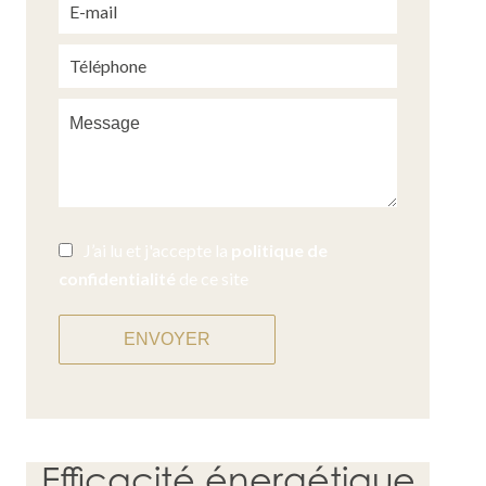
J’ai lu et j'accepte la
politique de
confidentialité
de ce site
ENVOYER
Efficacité énergétique