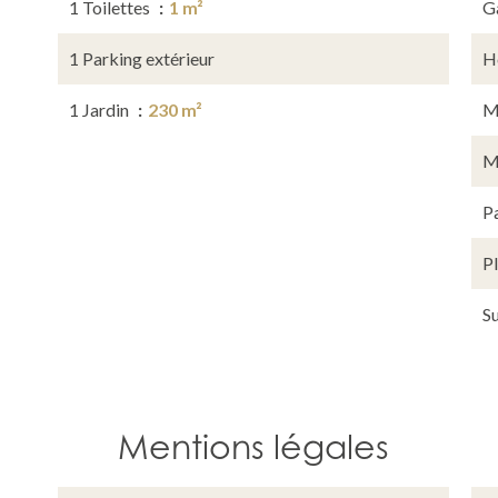
1 Toilettes
1 m²
G
1 Parking extérieur
H
1 Jardin
230 m²
M
M
P
P
S
Mentions légales