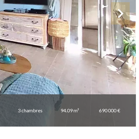
3 chambres
94.09 m²
690 000 €