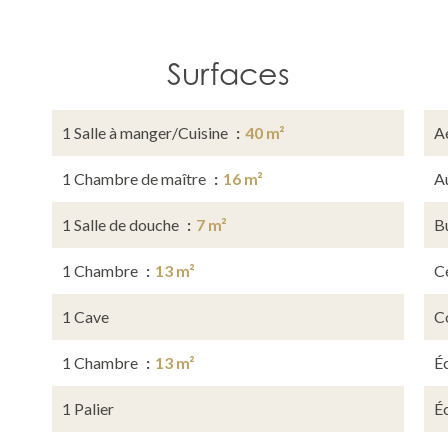
Surfaces
1 Salle à manger/Cuisine
40 m²
A
1 Chambre de maître
16 m²
A
1 Salle de douche
7 m²
B
1 Chambre
13 m²
Ce
1 Cave
C
1 Chambre
13 m²
É
1 Palier
É