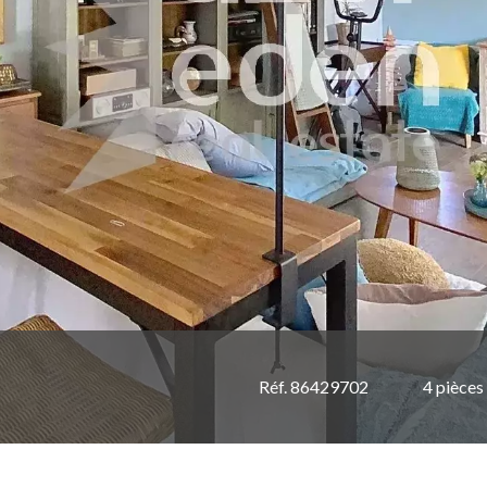
Réf. 86429702
4 pièces