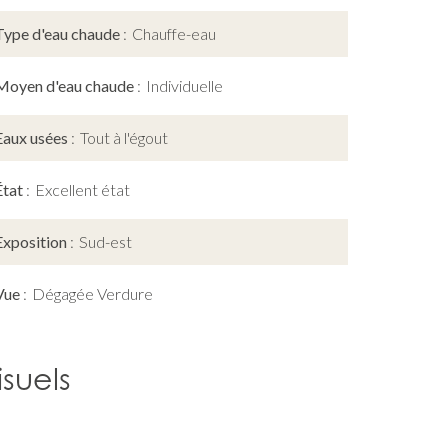
Type d'eau chaude
Chauffe-eau
Moyen d'eau chaude
Individuelle
Eaux usées
Tout à l'égout
État
Excellent état
Exposition
Sud-est
Vue
Dégagée Verdure
isuels