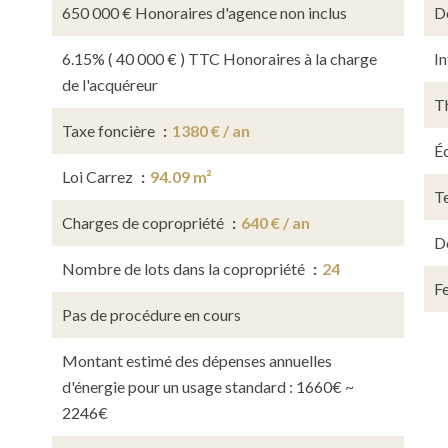
650 000 € Honoraires d'agence non inclus
D
6.15% ( 40 000 € ) TTC Honoraires à la charge
In
de l'acquéreur
T
Taxe foncière
1380 € / an
Éc
Loi Carrez
94.09 m²
Te
Charges de copropriété
640 € / an
D
Nombre de lots dans la copropriété
24
Fe
Pas de procédure en cours
Montant estimé des dépenses annuelles
d'énergie pour un usage standard : 1660€ ~
2246€