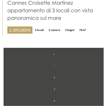
Cannes Croisette Martinez
appartamento di 3 locali con vista
panoramica sul mare
2.390.000 €
3 locali
2 camere
2 bagni
78 m²
2
3
4