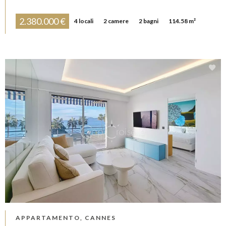
2.380.000 €
4 locali
2 camere
2 bagni
114.58 m²
APPARTAMENTO, CANNES