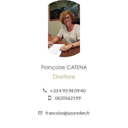
Françoise CATENA
Direttore
+33 4 93 94 09 40
0620562199
francoise@azureden.fr