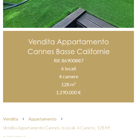
Vendita Appartamento
Cannes Basse Californie
Rif. 86900887
6 locali
4 camere
128 m²
1.290.000 €
Vendita
Appartamento
Vendita Appartamento Cannes, 6 Locali, 4 Camere, 128 M²,