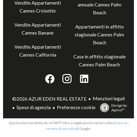
Vendite Appartamenti
annuale Cannes Palm
Cannes Croisette
Beach
Vendite Appartamenti
Appartamenti in affitto
Cannes Banane
stagionale Cannes Palm
Beach
Vendite Appartamenti
Cannes California
Case in affitto stagionale
Cannes Palm Beach
Menzioni legali
©2026 AZUR EDEN REAL ESTATE
Design by
Spese di agenzia
Preferenze cookie
Apimo™
Questo sito è protetto da reCAPTCHA e si applicano le norme sulla
privacy
e i
termini di servizio
di Google.