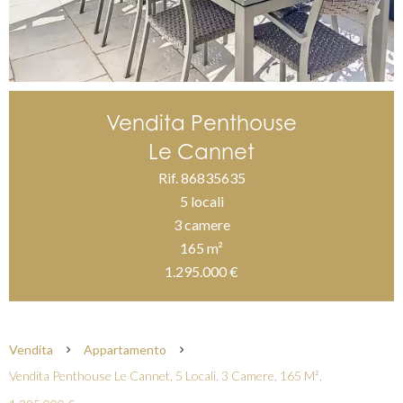
Vendita Penthouse
Le Cannet
Rif. 86835635
5 locali
3 camere
165 m²
1.295.000 €
Vendita
Appartamento
Vendita Penthouse Le Cannet, 5 Locali, 3 Camere, 165 M²,