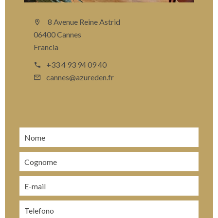
8 Avenue Reine Astrid
06400 Cannes
Francia
+33 4 93 94 09 40
cannes@azureden.fr