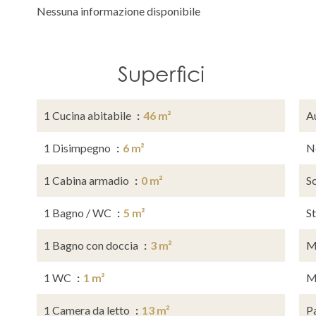
Nessuna informazione disponibile
Superfici
1 Cucina abitabile
46 m²
A
1 Disimpegno
6 m²
N
1 Cabina armadio
0 m²
S
1 Bagno / WC
5 m²
S
1 Bagno con doccia
3 m²
M
1 WC
1 m²
M
1 Camera da letto
13 m²
P