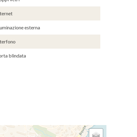
ternet
luminazione esterna
nterfono
orta blindata