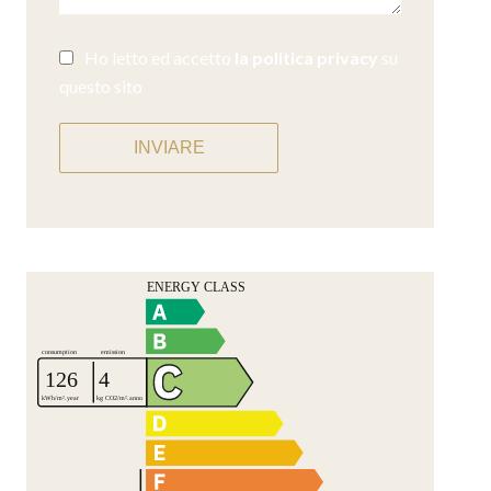
Ho letto ed accetto
la politica privacy
su
questo sito
INVIARE