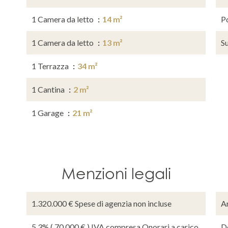
1 Camera da letto
14 m²
P
1 Camera da letto
13 m²
S
1 Terrazza
34 m²
1 Cantina
2 m²
1 Garage
21 m²
Menzioni legali
1.320.000 € Spese di agenzia non incluse
A
5.3% ( 70.000 € ) IVA compresa Onorari a carico
D