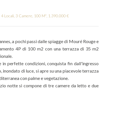
4 Locali, 3 Camere, 100 M², 1.390.000 €
i Cannes, a pochi passi dalle spiagge di Mouré Rouge e
artamento 4P di 100 m2 con una terrazza di 35 m2
ionale.
in perfette condizioni, conquista fin dall'ingresso
o, inondato di luce, si apre su una piacevole terrazza
editerranea con palme e vegetazione.
azio notte si compone di tre camere da letto e due