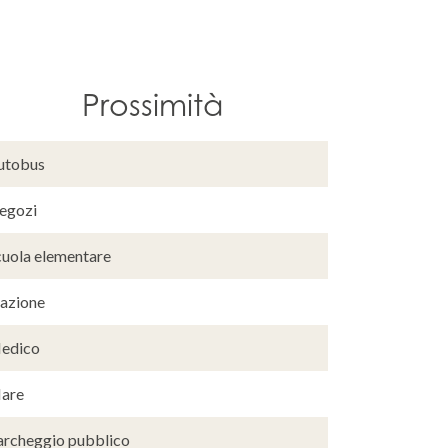
Prossimità
utobus
egozi
cuola elementare
tazione
edico
are
archeggio pubblico