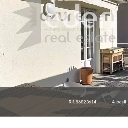
Rif. 86823614
4 locali