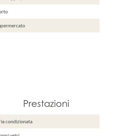
orto
upermercato
Prestazioni
ria condizionata
oppi vetri