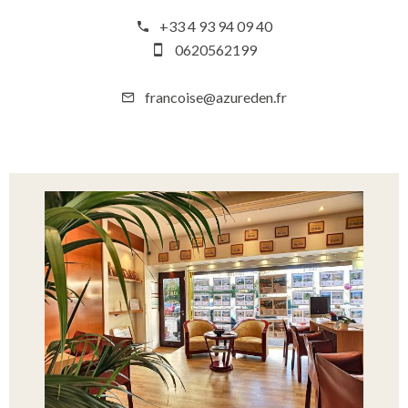
+33 4 93 94 09 40
0620562199
francoise@azureden.fr