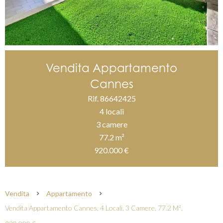
Vendita Appartamento
Cannes
Rif. 86642425
4 locali
3 camere
77.2 m²
920.000 €
Vendita
Appartamento
Vendita Appartamento Cannes, 4 Locali, 3 Camere, 77.2 M²,