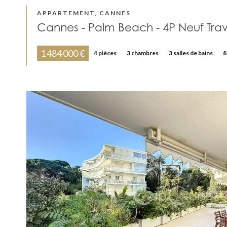
APPARTEMENT, CANNES
Cannes - Palm Beach - 4P Neuf Tra
1 484 000 €
4 pièces
3 chambres
3 salles de bains
8