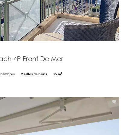
ach 4P Front De Mer
chambres
2 salles de bains
79 m²