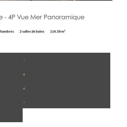
ie - 4P Vue Mer Panoramique
chambres
2 salles de bains
114.58 m²
4
6