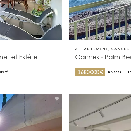
APPARTEMENT, CANNES
er et Estérel
Cannes - Palm Be
1 680 000 €
09 m²
4 pièces
3 