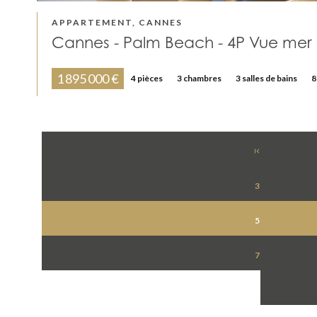
APPARTEMENT, CANNES
Cannes - Palm Beach - 4P Vue mer
1 895 000 €
4 pièces
3 chambres
3 salles de bains
8
3
5
7