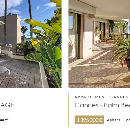
APPARTEMENT, CANNES
TAGE
Cannes - Palm B
1 395 000 €
00 m²
3 pièces
2 