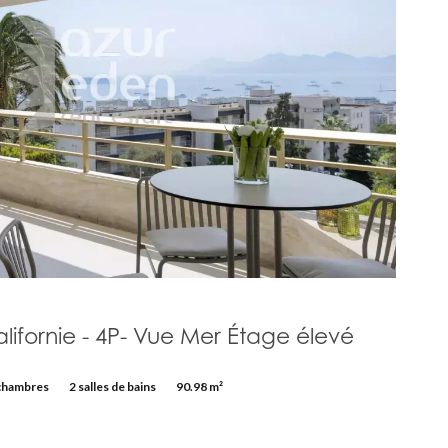
lifornie - 4P- Vue Mer Étage élevé
chambres
2 salles de bains
90.98 m²