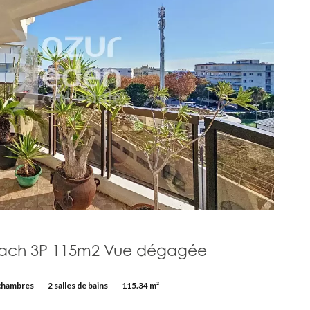
each 3P 115m2 Vue dégagée
chambres
2 salles de bains
115.34 m²