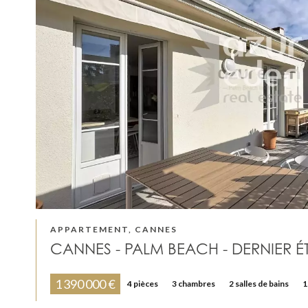
APPARTEMENT, CANNES
CANNES - PALM BEACH - DERNIER É
1 390 000 €
4 pièces
3 chambres
2 salles de bains
1