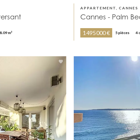
APPARTEMENT, CANNES
versant
Cannes - Palm Be
1 495 000 €
8.09 m²
5 pièces
4 